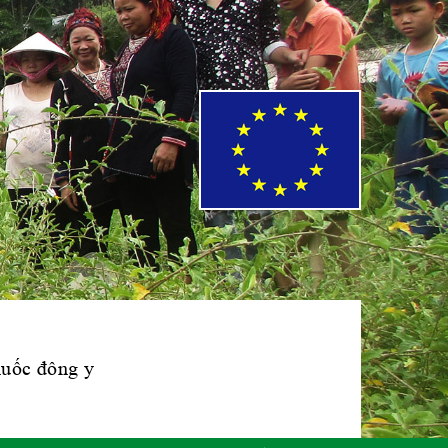
Hiệp hội bệnh
viện tư nhân Việt
Nam
Cục quản lý y
dược cổ truyền -
BYT
Hiệp hội doanh
nghiệp dược Việt
Nam
thuốc đông y
Hội Đông Y Việt