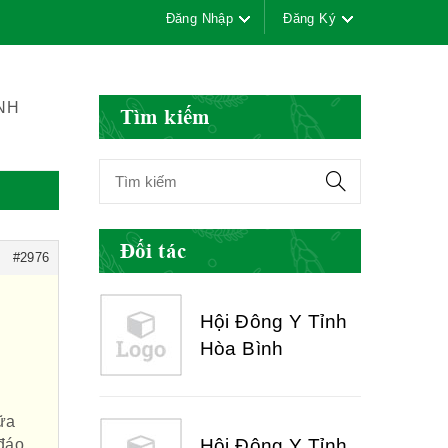
Nam
Đăng Nhập
Đăng Ký
Hội Đông Y Tỉnh
NH
Tìm kiếm
Yên Bái
Hội Đông Y Tỉnh
Đối tác
Hòa Bình
#2976
Hội Đông Y Tỉnh
Sơn La
n
ữa
đáo.