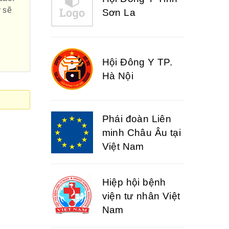
 sẽ
Hội Đông Y TP.
Hà Nội
Phái đoàn Liên
minh Châu Âu tại
Việt Nam
Hiệp hội bệnh
viện tư nhân Việt
Nam
Cục quản lý y
dược cổ truyền -
BYT