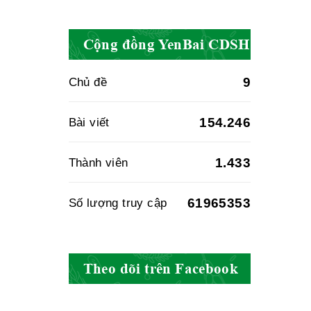
Hiệp hội doanh
Cộng đồng YenBai CDSH
nghiệp dược Việt
Nam
9
Chủ đề
154.246
Bài viết
Hội Đông Y Việt
Nam
1.433
Thành viên
61965353
Số lượng truy cập
Hội Đông Y Tỉnh
Yên Bái
Theo dõi trên Facebook
Hội Đông Y Tỉnh