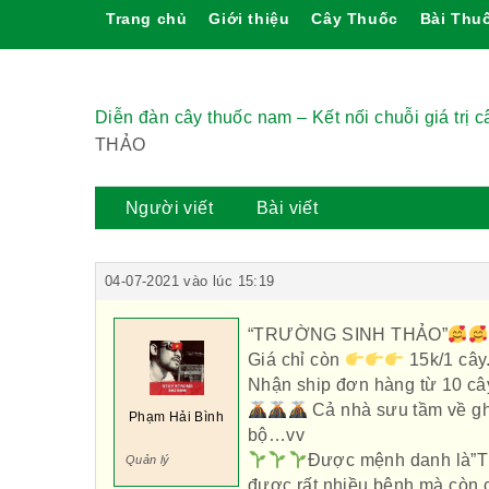
Trang chủ
Giới thiệu
Cây Thuốc
Bài Thu
Diễn đàn cây thuốc nam – Kết nối chuỗi giá trị 
THẢO
Người viết
Bài viết
04-07-2021 vào lúc 15:19
“TRƯỜNG SINH THẢO”
Giá chỉ còn
15k/1 cây
Nhận ship đơn hàng từ 10 câ
Cả nhà sưu tầm về ghé
Phạm Hải Bình
bộ…vv
Được mệnh danh là”T
Quản lý
được rất nhiều bệnh mà còn c