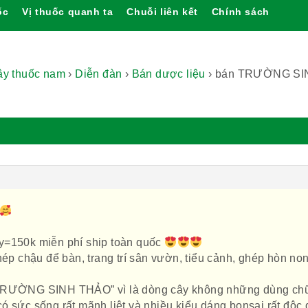
ốc
Vị thuốc quanh ta
Chuỗi liên kết
Chính sách
cây thuốc nam
›
Diễn đàn
›
Bán dược liệu
›
bán TRƯỜNG SI
.
y=150k miễn phí ship toàn quốc
p chậu để bàn, trang trí sân vườn, tiểu cảnh, ghép hòn no
RƯỜNG SINH THẢO” vì là dòng cây không những dùng ch
ó sức sống rất mãnh liệt và nhiều kiểu dáng bonsai rất độc 