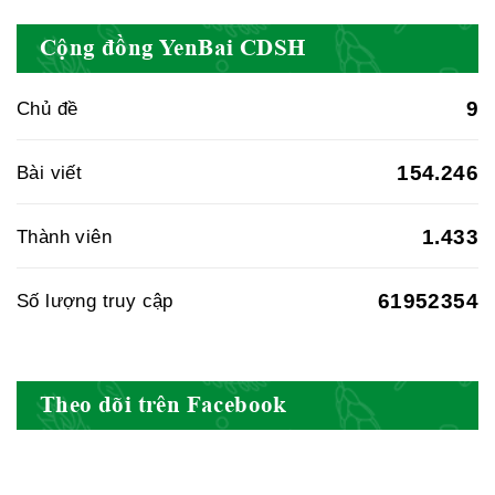
Chữa sỏi đường tiết liệu
Cộng đồng YenBai CDSH
Hội Đông Y Tỉnh Sơn La
Bài thuốc hay
2463 lượt xem
9
Chủ đề
154.246
Bài viết
Hội Đông Y TP. Hà Nội
Chữa sỏi thận
1.433
Thành viên
Bài thuốc hay
2594 lượt xem
61952354
Số lượng truy cập
Theo dõi trên Facebook
Danh sách doanh nghiệp dược liệu
Bài thuốc hay
2341 lượt xem