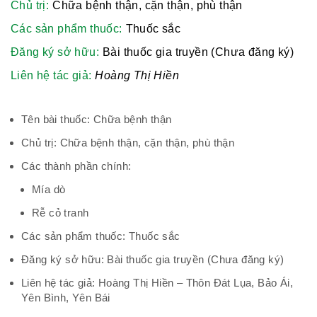
Chủ trị:
Chữa bệnh thận, cặn thận, phù thận
Phái đoàn Liên minh Châu Âu tại
Các sản phẩm thuốc:
Thuốc sắc
Việt Nam
Đăng ký sở hữu:
Bài thuốc gia truyền (Chưa đăng ký)
Liên hệ tác giả:
Hoàng Thị Hiền
Hiệp hội bệnh viện tư nhân Việt
Tên bài thuốc: Chữa bệnh thận
Nam
Chủ trị: Chữa bệnh thận, cặn thận, phù thận
Các thành phần chính:
Mía dò
Cục quản lý y dược cổ truyền -
Rễ cỏ tranh
BYT
Các sản phẩm thuốc: Thuốc sắc
Đăng ký sở hữu: Bài thuốc gia truyền (Chưa đăng ký)
Liên hệ tác giả: Hoàng Thị Hiền – Thôn Đát Lụa, Bảo Ái,
Hiệp hội doanh nghiệp dược Việt
Yên Bình, Yên Bái
Nam